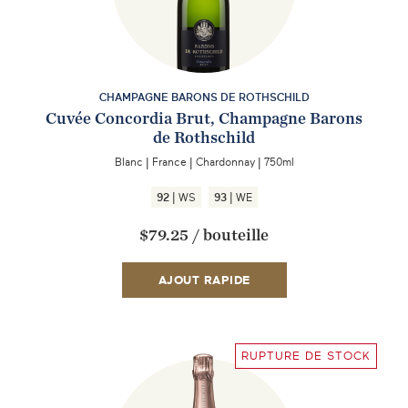
CHAMPAGNE BARONS DE ROTHSCHILD
Cuvée Concordia Brut, Champagne Barons
de Rothschild
Blanc
|
France
|
Chardonnay
|
750ml
|
|
92
WS
93
WE
$79.25
/
bouteille
AJOUT RAPIDE
RUPTURE DE STOCK