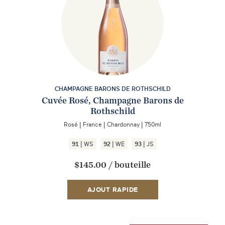
CHAMPAGNE BARONS DE ROTHSCHILD
Cuvée Rosé, Champagne Barons de
Rothschild
Rosé
|
France
|
Chardonnay
|
750ml
|
|
|
91
WS
92
WE
93
JS
$145.00
/
bouteille
AJOUT RAPIDE