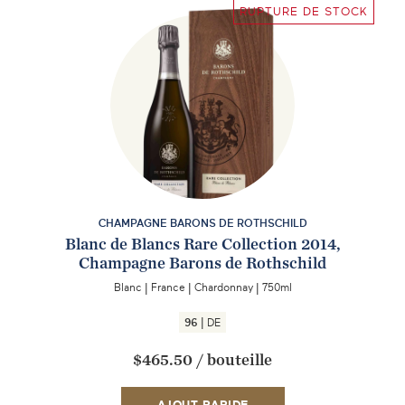
RUPTURE DE STOCK
CHAMPAGNE BARONS DE ROTHSCHILD
Blanc de Blancs Rare Collection 2014,
Champagne Barons de Rothschild
ENVOYEZ-MOI UN EMAIL DÈS QUE
DISPONIBLE
Blanc
|
France
|
Chardonnay
|
750ml
|
96
DE
$465.50
/
bouteille
AJOUT RAPIDE