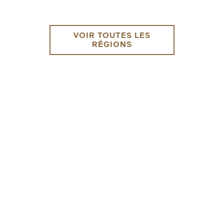
VOIR TOUTES LES
RÉGIONS
ENVOYEZ-MOI UN EMAIL DÈS QUE
DISPONIBLE