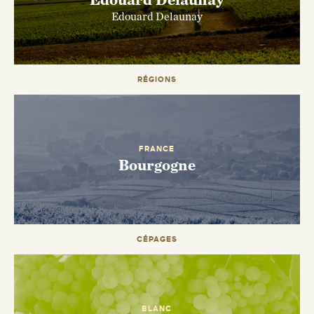
Edouard Delaunay
RÉGIONS
ENVOYEZ-MOI UN EMAIL DÈS QUE
DISPONIBLE
FRANCE
Bourgogne
CÉPAGES
BLANC