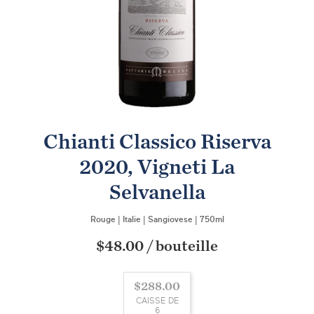
Chianti Classico Riserva
2020, Vigneti La
Selvanella
Rouge
|
Italie
|
Sangiovese
|
750ml
$48.00
/
bouteille
$288.00
CAISSE DE
6