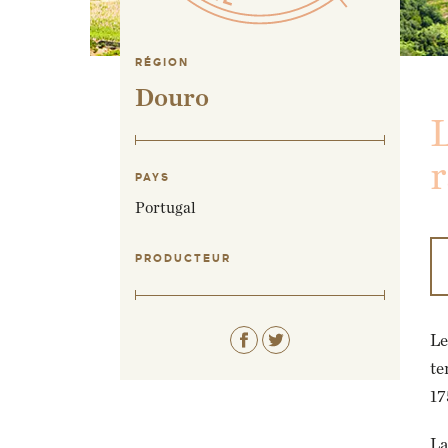
RÉGION
Douro
L
r
PAYS
Portugal
PRODUCTEUR
Le
te
17
La