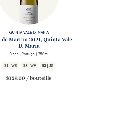
QUINTA VALE D. MARIA
 de Martim 2021, Quinta Vale
D. Maria
Blanc
|
Portugal
|
750ml
|
|
|
91
WS
93
WE
93
JS
$129.00
/
bouteille