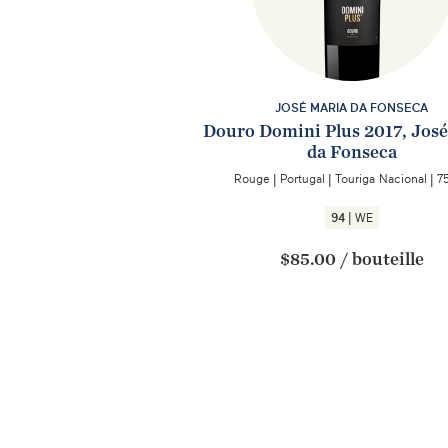
JOSÉ MARIA DA FONSECA
Douro Domini Plus 2017, Jos
da Fonseca
Rouge
|
Portugal
|
Touriga Nacional
|
7
|
94
WE
$85.00
/
bouteille