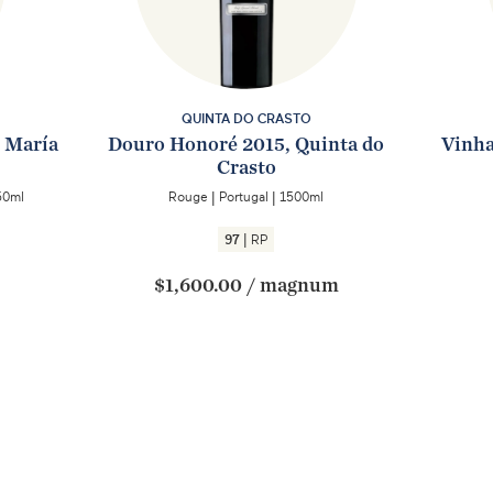
QUINTA DO CRASTO
é María
Douro Honoré 2015, Quinta do
Vinha
Crasto
50ml
Rouge
|
Portugal
|
1500ml
|
97
RP
$1,600.00
/
magnum