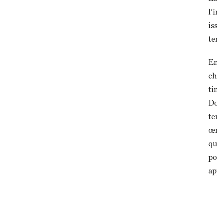
l'
is
te
En
ch
ti
Do
te
œn
qu
po
ap