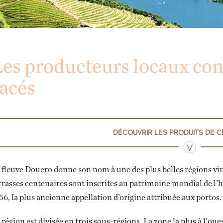
es producteurs locaux con
acés
DÉCOUVRIR LES PRODUITS DE C
 fleuve Douero donne son nom à une des plus belles régions vin
rrasses centenaires sont inscrites au patrimoine mondial de l’
56, la plus ancienne appellation d’origine attribuée aux portos.
 région est divisée en trois sous-régions. La zone la plus à l'oue