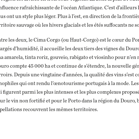
influence rafraîchissante de l'océan Atlantique. C’est d’ailleurs 
sus ont un style plus léger. Plus à l’est, en direction de la fron
rritoire sauvage où les hivers glacials et les étés suffocants ne s
tre les deux, le Cima Corgo (ou Haut-Corgo) est le cœur du Po
argés d’humidité, il accueille les deux tiers des vignes du Dour
na amarela, tinta roriz, gouveio, rabigato et viosinho pour n’
uro compte 45 000 ha et continue de s’étendre, la nouvelle g
rroirs. Depuis une vingtaine d’années, la qualité des vins s’est
ophiles qui ont rendu l’œnotourisme portugais à la mode. Les
i figurent parmi les plus intenses et les plus complexes proposé
ur le vin non fortifié et pour le Porto dans la région du Douro
pellations recouvrent les mêmes territoires.